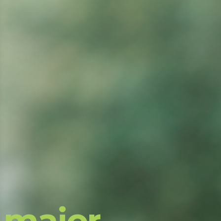
o
maior